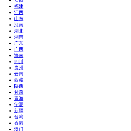
安徽
福建
江西
山东
河南
湖北
湖南
广东
广西
海南
四川
贵州
云南
西藏
陕西
甘肃
青海
宁夏
新疆
台湾
香港
澳门