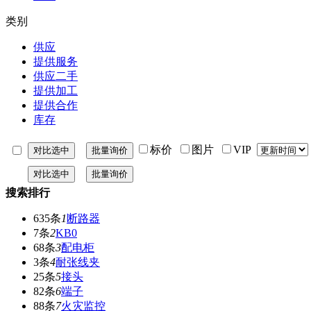
类别
供应
提供服务
供应二手
提供加工
提供合作
库存
标价
图片
VIP
搜索排行
635条
1
断路器
7条
2
KB0
68条
3
配电柜
3条
4
耐张线夹
25条
5
接头
82条
6
端子
88条
7
火灾监控