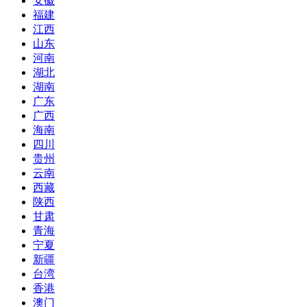
安徽
福建
江西
山东
河南
湖北
湖南
广东
广西
海南
四川
贵州
云南
西藏
陕西
甘肃
青海
宁夏
新疆
台湾
香港
澳门