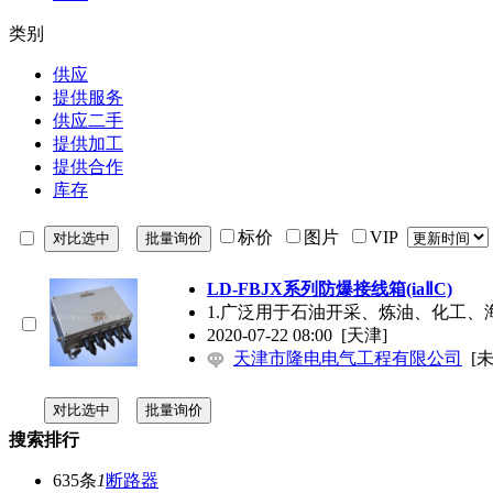
类别
供应
提供服务
供应二手
提供加工
提供合作
库存
标价
图片
VIP
LD-FBJX系列防爆接线箱(iaⅡC)
1.广泛用于石油开采、炼油、化工、
2020-07-22 08:00
[天津]
天津市隆电电气工程有限公司
[
搜索排行
635条
1
断路器