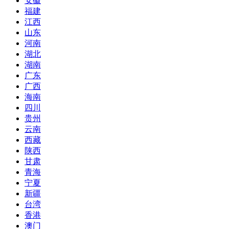
安徽
福建
江西
山东
河南
湖北
湖南
广东
广西
海南
四川
贵州
云南
西藏
陕西
甘肃
青海
宁夏
新疆
台湾
香港
澳门