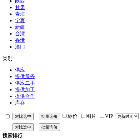
陕西
甘肃
青海
宁夏
新疆
台湾
香港
澳门
类别
供应
提供服务
供应二手
提供加工
提供合作
库存
标价
图片
VIP
搜索排行