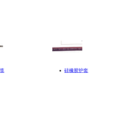
缆
硅橡胶护套