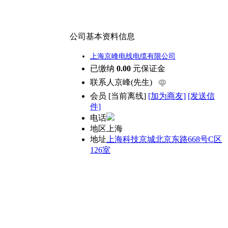
公司基本资料信息
上海京峰电线电缆有限公司
已缴纳
0.00
元保证金
联系人
京峰(先生)
会员
[
当前离线
]
[加为商友]
[发送信
件]
电话
地区
上海
地址
上海科技京城北京东路668号C区
126室