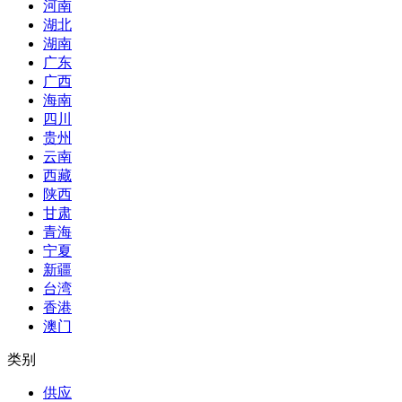
河南
湖北
湖南
广东
广西
海南
四川
贵州
云南
西藏
陕西
甘肃
青海
宁夏
新疆
台湾
香港
澳门
类别
供应