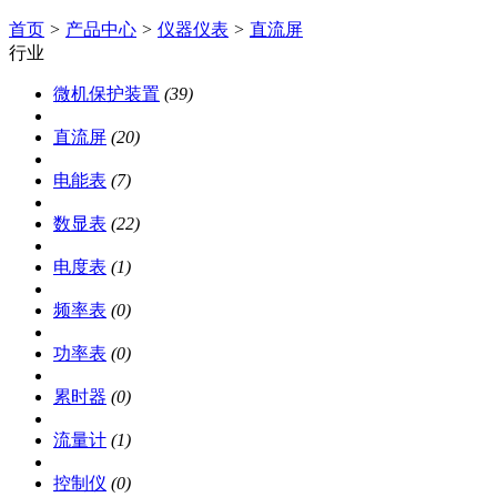
首页
>
产品中心
>
仪器仪表
>
直流屏
行业
微机保护装置
(39)
直流屏
(20)
电能表
(7)
数显表
(22)
电度表
(1)
频率表
(0)
功率表
(0)
累时器
(0)
流量计
(1)
控制仪
(0)