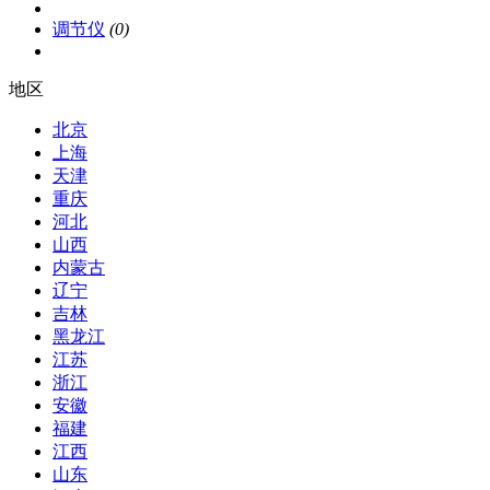
调节仪
(0)
地区
北京
上海
天津
重庆
河北
山西
内蒙古
辽宁
吉林
黑龙江
江苏
浙江
安徽
福建
江西
山东