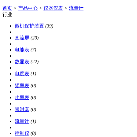
首页
>
产品中心
>
仪器仪表
>
流量计
行业
微机保护装置
(39)
直流屏
(20)
电能表
(7)
数显表
(22)
电度表
(1)
频率表
(0)
功率表
(0)
累时器
(0)
流量计
(1)
控制仪
(0)