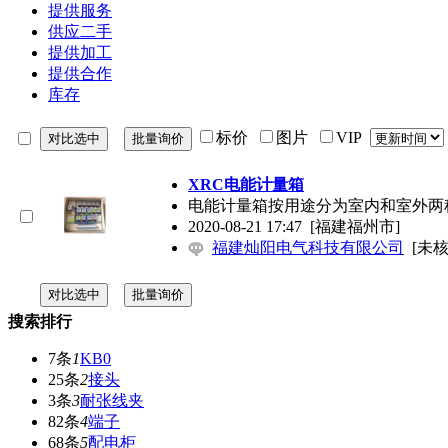
提供服务
供应二手
提供加工
提供合作
库存
标价
图片
VIP
XRC电能计量箱
电能计量箱按用途分为室内和室外两
2020-08-21 17:47
[福建福州市]
福建灿阳电气科技有限公司
[未核
搜索排行
7条
1
KB0
25条
2
接头
3条
3
耐张线夹
82条
4
端子
68条
5
配电柜