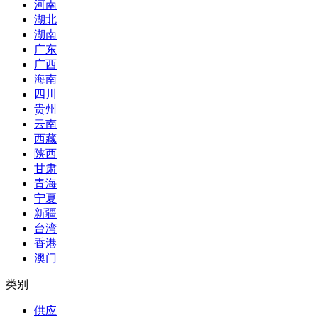
河南
湖北
湖南
广东
广西
海南
四川
贵州
云南
西藏
陕西
甘肃
青海
宁夏
新疆
台湾
香港
澳门
类别
供应