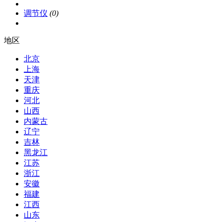
调节仪
(0)
地区
北京
上海
天津
重庆
河北
山西
内蒙古
辽宁
吉林
黑龙江
江苏
浙江
安徽
福建
江西
山东