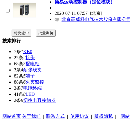
简易运动控制器（定位模块）
2020-07-11 07:57
[北京]
北京高威科电气技术股份有限公
搜索排行
7条
1
KB0
25条
2
接头
68条
3
配电柜
3条
4
耐张线夹
82条
5
端子
88条
6
火灾监控
3条
7
电缆终端
41条
8
LED
2条
9
切换电容接触器
网站首页
关于我们
|
联系方式
|
使用协议
|
版权隐私
| |
网站