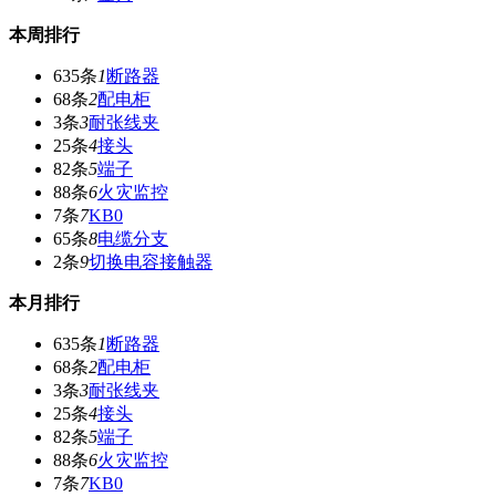
本周排行
635条
1
断路器
68条
2
配电柜
3条
3
耐张线夹
25条
4
接头
82条
5
端子
88条
6
火灾监控
7条
7
KB0
65条
8
电缆分支
2条
9
切换电容接触器
本月排行
635条
1
断路器
68条
2
配电柜
3条
3
耐张线夹
25条
4
接头
82条
5
端子
88条
6
火灾监控
7条
7
KB0