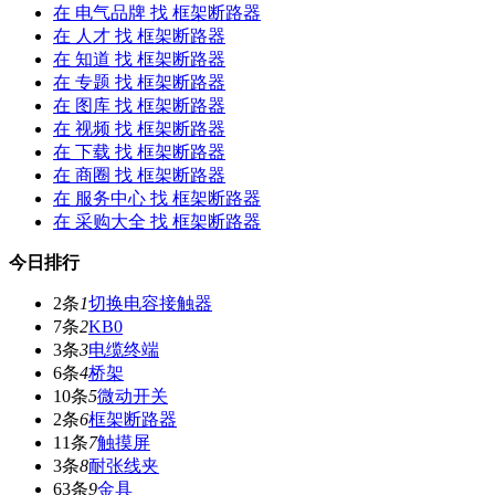
在
电气品牌
找 框架断路器
在
人才
找 框架断路器
在
知道
找 框架断路器
在
专题
找 框架断路器
在
图库
找 框架断路器
在
视频
找 框架断路器
在
下载
找 框架断路器
在
商圈
找 框架断路器
在
服务中心
找 框架断路器
在
采购大全
找 框架断路器
今日排行
2条
1
切换电容接触器
7条
2
KB0
3条
3
电缆终端
6条
4
桥架
10条
5
微动开关
2条
6
框架断路器
11条
7
触摸屏
3条
8
耐张线夹
63条
9
金具