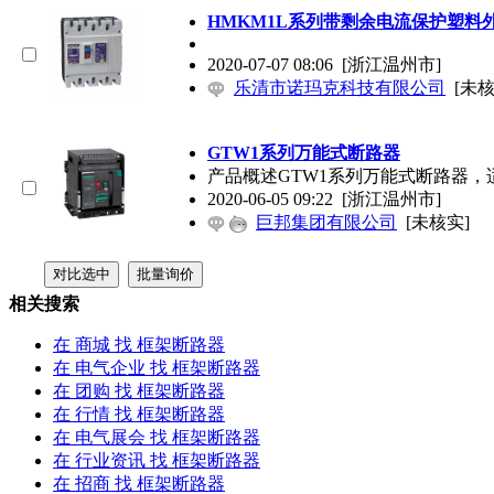
HMKM1L系列带剩余电流保护塑料
2020-07-07 08:06
[浙江温州市]
乐清市诺玛克科技有限公司
[未核
GTW1系列万能式断路器
产品概述GTW1系列万能式断路器，适
2020-06-05 09:22
[浙江温州市]
巨邦集团有限公司
[未核实]
相关搜索
在
商城
找 框架断路器
在
电气企业
找 框架断路器
在
团购
找 框架断路器
在
行情
找 框架断路器
在
电气展会
找 框架断路器
在
行业资讯
找 框架断路器
在
招商
找 框架断路器