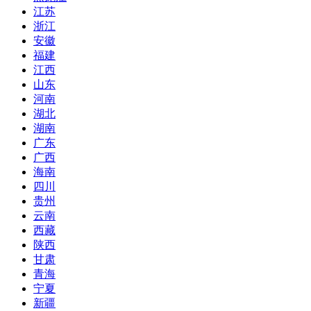
江苏
浙江
安徽
福建
江西
山东
河南
湖北
湖南
广东
广西
海南
四川
贵州
云南
西藏
陕西
甘肃
青海
宁夏
新疆