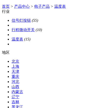
首页
>
产品中心
>
电子产品
>
温度表
行业
信号灯按钮
(55)
行程微动开关
(10)
温度表
(15)
地区
北京
上海
天津
重庆
河北
山西
内蒙古
辽宁
吉林
黑龙江