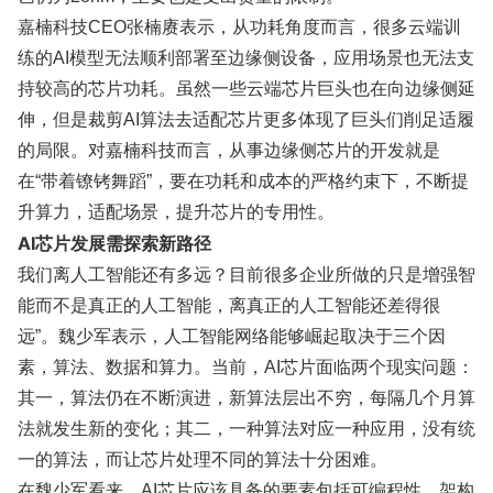
嘉楠科技CEO张楠赓表示，从功耗角度而言，很多云端训
练的AI模型无法顺利部署至边缘侧设备，应用场景也无法支
持较高的芯片功耗。虽然一些云端芯片巨头也在向边缘侧延
伸，但是裁剪AI算法去适配芯片更多体现了巨头们削足适履
的局限。对嘉楠科技而言，从事边缘侧芯片的开发就是
在“带着镣铐舞蹈”，要在功耗和成本的严格约束下，不断提
升算力，适配场景，提升芯片的专用性。
AI芯片发展需探索新路径
我们离人工智能还有多远？目前很多企业所做的只是增强智
能而不是真正的人工智能，离真正的人工智能还差得很
远”。魏少军表示，人工智能网络能够崛起取决于三个因
素，算法、数据和算力。当前，AI芯片面临两个现实问题：
其一，算法仍在不断演进，新算法层出不穷，每隔几个月算
法就发生新的变化；其二，一种算法对应一种应用，没有统
一的算法，而让芯片处理不同的算法十分困难。
在魏少军看来，AI芯片应该具备的要素包括可编程性、架构