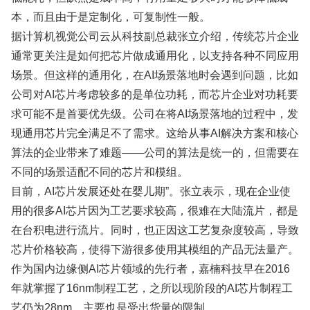
本，而且由于是定制化，可复制性一般。
据计算机视觉公司云从科技副总裁张立介绍，传统芯片企业
通常更关注是如何把芯片做成通用化，以支持各种不同应用
场景。但这样的通用化，在AI场景落地时会遇到问题，比如
公司对AI芯片考虑较多的是单位功耗，而芯片企业对功耗要
求可能不是首要优先级。公司在将AI场景落地的过程中，发
现通用芯片完全满足不了需求。这给从事AI解决方案和核心
算法的企业带来了难题——公司的算法是统一的，但需要在
不同的场景适配不同的芯片和模组。
目前，AI芯片发展还处在婴儿期”。张立表示，现在企业使
用的很多AI芯片因为工艺要求较高，很难在大陆流片，都是
在台积电进行流片。同时，也正因这工艺复杂度较高，导致
芯片价格较高，使得下游很多使用其模组的产品无法量产。
作为国内边缘侧AI芯片领域的先行者，嘉楠科技早在2016
年就掌握了16nm制程工艺，之所以现阶段的AI芯片制程工
艺仍为28nm，主要也是受出货量的限制。