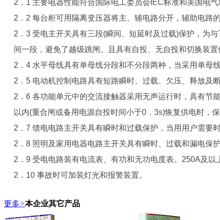
2．1 主要电器性能符合国际电工委员会IEC标准和美国电
2．2 每台柜可用隔离变压器将主、辅电路分开，辅助电路的 操
2．3 受电主开关具有三段(瞬间、短延时及过载)保护，为
间一段，避免了越级跳闸。且具有自投、无自投和切换装置
2．4 水平母线具有单母线分段和不分段两种，当采用单母
2．5 电动机控制电路具有短路瞬时、过载、欠压、释放及
2．6 各功能单元中的交流接触器采用无声运行时，具有节能
以内(重合闸或备用电源自投时间小于0．3s)恢复供电时，
2．7 馈电电路主开关具有瞬时和过载保护，当用用户需要
2．8 照明及家用电器电路主开关具有瞬时、过载和漏电
2．9 受电电路装有电流表、有功和无功电度表。250A及
2．10 事故时可加装灯光和报警装置。
更多
>
本企业其它产品