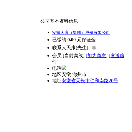
公司基本资料信息
安徽天康（集团）股份有限公司
已缴纳
0.00
元保证金
联系人
天康(先生)
会员
[
当前离线
]
[加为商友]
[发送信
件]
电话
地区
安徽-滁州市
地址
安徽省天长市仁和南路20号