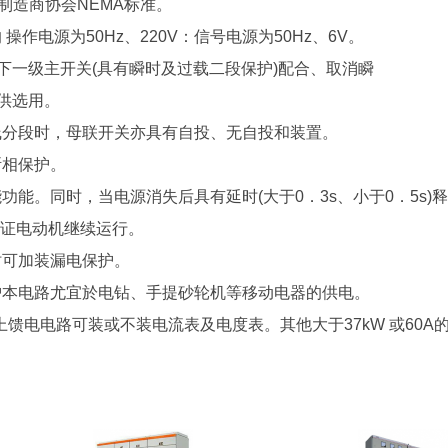
气制造商协会NEMA标准。
作电源为50Hz、220V：信号电源为50Hz、6V。
与下一级主开关(具有瞬时及过载二段保护)配合、取消瞬
供选用。
线分段时，母联开关亦具有自投、无自投和装置。
断相保护。
功能。同时，当电源消失后具有延时(大于0．3s、小于0．5s)
保证电动机继续运行。
时可加装漏电保护。
保护本电路尤宜於电钻、手提砂轮机等移动电器的供电。
以上馈电电路可装或不装电流表及电度表。其他大于37kW 或60