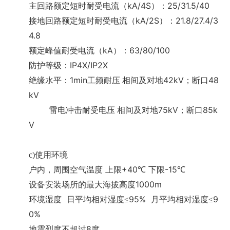
kA/4S
25/31.5/40
主回路额定短时耐受电流（
）：
kA/2S
21.8/27.4/3
接地回路额定短时耐受电流（
）：
4.8
kA
63/80/100
额定峰值耐受电流（
）：
IP4X/IP2X
防护等级：
1min
42kV
48
绝缘水平：
工频耐压 相间及对地
；断口
kV
75kV
85k
雷电冲击耐受电压 相间及对地
；断口
V
c)
使用环境
+40
-15
户内，周围空气温度
上限
℃
下限
℃
1000m
设备安装场所的最大海拔高度
95%
9
环境湿度
日平均相对湿度≤
月平均相对湿度≤
0%
8
地震烈度不超过
度