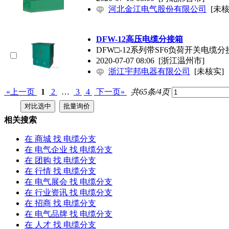
河北金江电气股份有限公司
[未核
DFW-12高压电缆分接箱
DFW□-12系列带SF6负荷开关电缆
2020-07-07 08:06
[浙江温州市]
浙江宇邦电器有限公司
[未核实]
«上一页
1
2
…
3
4
下一页»
共65条/4页
相关搜索
在
商城
找 电缆分支
在
电气企业
找 电缆分支
在
团购
找 电缆分支
在
行情
找 电缆分支
在
电气展会
找 电缆分支
在
行业资讯
找 电缆分支
在
招商
找 电缆分支
在
电气品牌
找 电缆分支
在
人才
找 电缆分支