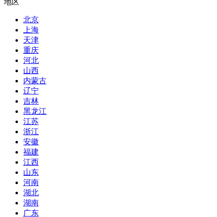
地区
北京
上海
天津
重庆
河北
山西
内蒙古
辽宁
吉林
黑龙江
江苏
浙江
安徽
福建
江西
山东
河南
湖北
湖南
广东