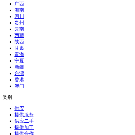
广西
海南
四川
贵州
云南
西藏
陕西
甘肃
青海
宁夏
新疆
台湾
香港
澳门
类别
供应
提供服务
供应二手
提供加工
提供合作