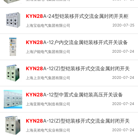
KYN28
A-24型铠装移开式交流金属封闭开关柜
2020-07-25
上海宝临电气集团有限公司
KYN28
A-12户内交流金属铠装移开式开关设备
2020-07-24
上海沪能电气集团有限公司
KYN28
A-12(Z)型铠装移开式交流金属封闭开关
设备
2020-07-24
上海上京电气集团有限公司
KYN28
A-12型中置式金属铠装高压开关设备
2020-07-24
上海亚斯电气制造有限公司
KYN28
A-12(Z)型铠装移开式交流金属封闭开关
设备
2020-07-24
上海吴淞电气实业有限公司