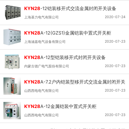
KYN28
-12铠装移开式交流金属封闭开关设备
2020-07-24
上海基力电气有限公司
KYN28
A-12(GZS1)金属铠装中置式开关柜
2020-07-23
上海涵嘉电气设备有限公司
KYN28
A-12型铠装移开式封闭开关设备
2020-07-23
内蒙古德广电气股份有限公司
KYN28
A-7.2户内铠装型移开式交流金属封闭开关
设备
2020-07-23
山西西电电气有限公司
KYN28
A-12金属铠装中置式开关柜
2020-07-23
山西西电电气有限公司