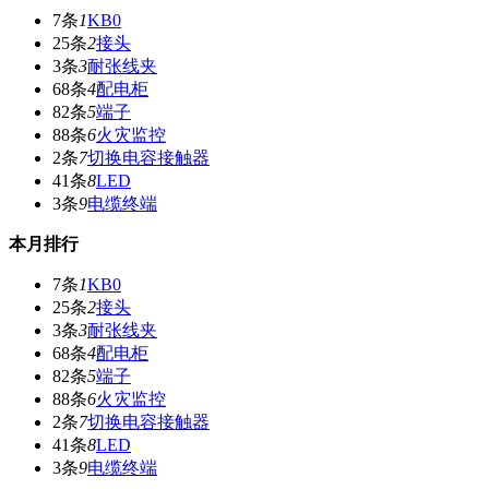
7条
1
KB0
25条
2
接头
3条
3
耐张线夹
68条
4
配电柜
82条
5
端子
88条
6
火灾监控
2条
7
切换电容接触器
41条
8
LED
3条
9
电缆终端
本月排行
7条
1
KB0
25条
2
接头
3条
3
耐张线夹
68条
4
配电柜
82条
5
端子
88条
6
火灾监控
2条
7
切换电容接触器
41条
8
LED
3条
9
电缆终端