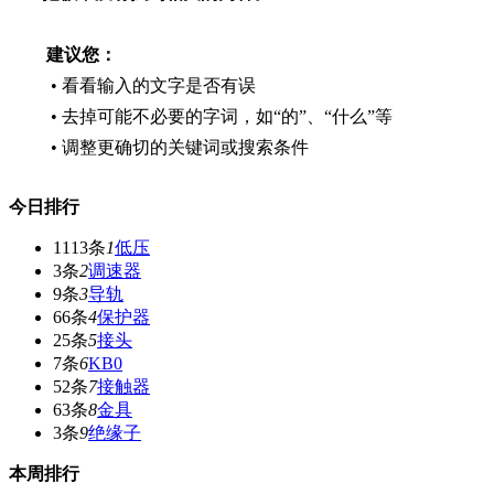
建议您：
• 看看输入的文字是否有误
• 去掉可能不必要的字词，如“的”、“什么”等
• 调整更确切的关键词或搜索条件
今日排行
1113条
1
低压
3条
2
调速器
9条
3
导轨
66条
4
保护器
25条
5
接头
7条
6
KB0
52条
7
接触器
63条
8
金具
3条
9
绝缘子
本周排行