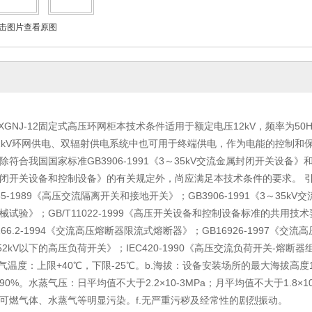
击图片查看原图
HXGNJ-12固定式高压环网柜本技术条件适用于额定电压12kV，频率为
2kV环网供电、双辐射供电系统中也可用于终端供电，作为电能的控制和
符合我国国家标准GB3906-1991《3～35kV交流金属封闭开关设备》和国
闭开关设备和控制设备》的有关规定外，尚应满足本技术条件的要求。 引用标
85-1989《高压交流隔离开关和接地开关》；GB3906-1991《3～35k
试验》；GB/T11022-1999《高压开关设备和控制设备标准的共用技术要求
166.2-1994《交流高压熔断器限流式熔断器》；GB16926-1997《交流高
52kV以下的高压负荷开关》；IEC420-1990《高压交流负荷开关-熔断器组
空气温度：上限+40℃，下限-25℃。b.海拔：设备安装场所的最大海拔高度
0%。水蒸气压：日平均值不大于2.2×10-3MPa；月平均值不大于1.8×1
可燃气体、水蒸气等明显污染。f.无严重污秽及经常性的剧烈振动。