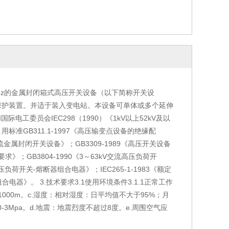
50Hz的金属封闭箱式高压开关设备（以下简称开关设
保护装置。并适于装入变电站。本设备可单体或多个延伸
际电工委员会IEC298（1990）《1kV以上52kV及以
准GB311.1-1997《高压输变点设备的绝缘配
V交流金属封闭开关设备》；GB3309-1989《高压开关设备
》；GB3804-1990《3～63kV交流高压负荷开
压负荷开关-熔断器组合电器》；IEC265-1-1983《额定
合电器》。 3.技术要求3.1使用环境条件3.1.1正常工作
1000m。c.湿度：相对湿度：日平均值不大于95%；月
0-3Mpa。d.地震：地震烈度不超过8度。e.周围空气应