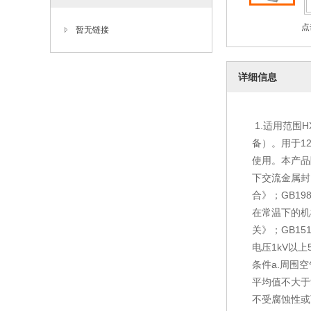
点
暂无链接
详细信息
1.适用范围
备）。用于1
使用。本产品除
下交流金属封
合》；GB19
在常温下的机械
关》；GB15
电压1kV以上
条件a.周围
平均值不大于9
不受腐蚀性或