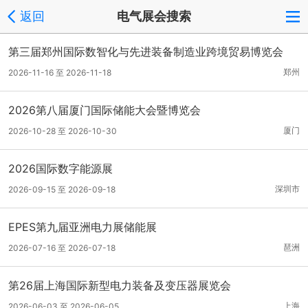
返回
电气展会搜索
第三届郑州国际数智化与先进装备制造业跨境贸易博览会
郑州
2026-11-16 至 2026-11-18
2026第八届厦门国际储能大会暨博览会
厦门
2026-10-28 至 2026-10-30
2026国际数字能源展
深圳市
2026-09-15 至 2026-09-18
EPES第九届亚洲电力展储能展
琶洲
2026-07-16 至 2026-07-18
第26届上海国际新型电力装备及变压器展览会
上海
2026-06-03 至 2026-06-05